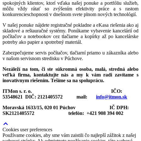
spokojných klientov, ktorí vďaka našej ponuke a portfóliu služieb,
môžu vždy rátať so zvýšením efektivity práce a s rastom
konkurencieschopnosti v dnešnom svete plnom nových technológií.
V našej ponuke nájdete registračné pokladne a eKasa riešenia ako aj
skladové a reštauračné systémy. Ponúkame vybavenie kancelárií od
počítačov a notebookov cez tlačiarne a kopírky až po kancelárske
potreby ako papier a spotrebný materiál.
Zabezpečujeme servis počítačov, tlačiarní priamo u zákazníka alebo
v našom servisnom stredisku v Púchove.
Nezáleží na tom, či ste súkromná osoba, malá, stredná alebo
veľká firma, kontaktujte nás a my k vám radi zavítame s
inovatívnym riešením. Tešíme sa na spoluprácu.
ITMon s. r. o. IČO:
53548621 DIČ: 2121405572 mail:
info@itmon.sk
Moravská 1633/15,
020 01 Púchov IČ DPH:
SK2121405572 telefón: +421 908 394 002
Cookies user preferences
Používame cookies, aby sme vám zaistili čo najlepší zážitok z našej
webovej stránky. Ak odmietnete používanie cookies, táto webová